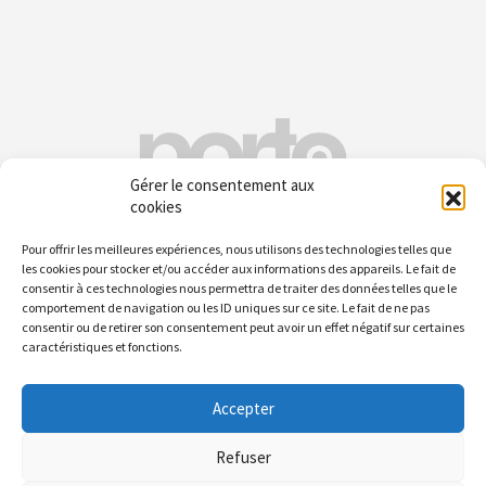
Gérer le consentement aux
cookies
Pour offrir les meilleures expériences, nous utilisons des technologies telles que
Medias
les cookies pour stocker et/ou accéder aux informations des appareils. Le fait de
consentir à ces technologies nous permettra de traiter des données telles que le
MEDIAS
comportement de navigation ou les ID uniques sur ce site. Le fait de ne pas
consentir ou de retirer son consentement peut avoir un effet négatif sur certaines
caractéristiques et fonctions.
Accepter
Nous contacter
–
Mentions légales
–
Politique de confidentialité
–
Politique de
cookies
Refuser