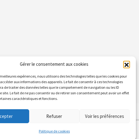
Gérer le consentement aux cookies
s meilleures expériences, nous utilisons des technologies telles que les cookies pour
 accéder aux informations des appareils. Le fait de consentir à ces technologies
a de traiter des données telles que le comportement de navigation ou les ID
e site. Le fait de ne pas consentir ou de retirer son consentement peut avoir un effet
ertaines caractéristiques et fonctions.
 Prévention Agréé d'Ile-de-France
cepter
Refuser
Voir les préférences
Politique de cookies