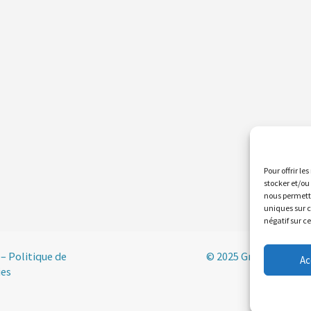
Pour offrir le
stocker et/ou
nous permettr
uniques sur c
négatif sur c
–
Politique de
© 2025 Groupement de
Ac
ies