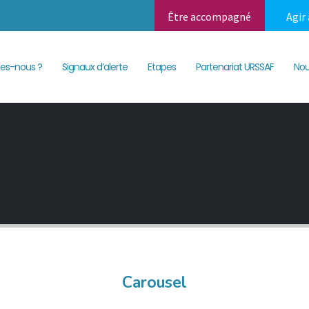
Être accompagné
Agir
USEL
es-nous ?
Signaux d’alerte
Etapes
Partenariat URSSAF
Nou
Carousel