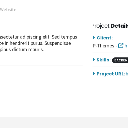
Website
Project
Detail
sectetur adipiscing elit. Sed tempus
Client:
ce in hendrerit purus. Suspendisse
P-Themes -
h
apibus dictum mauris.
Skills:
BACKEN
Project URL: